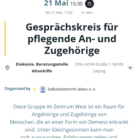
21 Mai
15:30
event_repeat
BIS
21 MAI, 17:00
1h 30m
Gesprächskreis für
pflegende An- und
Zugehörige
Diakonie, Beratungsstelle
Otto-Schill-Straße 7, 04109
Altenhilfe
Leipzig
Organized by
Selbstbestimmt leben e. V.
Diese Gruppe im Zentrum West ist ein Raum für
Angehörige und Zugehörige von
Menschen, die an einer Form von Demenz erkrankt
sind. Unter Gleichgesinnten kann man
sich austauschen, Erfahrungen teilen und