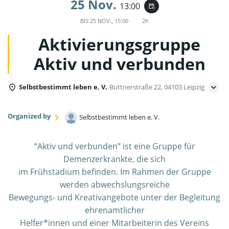
25 Nov.
13:00
event_repeat
BIS
25 NOV., 15:00
2h
Aktivierungsgruppe
Aktiv und verbunden
Selbstbestimmt leben e. V.
Büttnerstraße 22, 04103 Leipzig
Organized by
Selbstbestimmt leben e. V.
“Aktiv und verbunden” ist eine Gruppe für
Demenzerkrankte, die sich
im Frühstadium befinden. Im Rahmen der Gruppe
werden abwechslungsreiche
Bewegungs- und Kreativangebote unter der Begleitung
ehrenamtlicher
Helfer*innen und einer Mitarbeiterin des Vereins