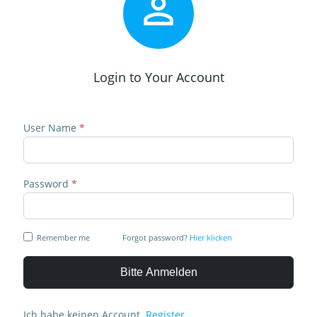

Login to Your Account
User Name
*
Password
*
Remember me
Forgot password?
Hier klicken
Bitte Anmelden
Ich habe keinen Account.
Register