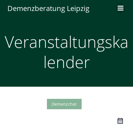
Zum
Demenzberatung Leipzig
Inhalt
springen
Veranstaltungska
lender
Demenzchor