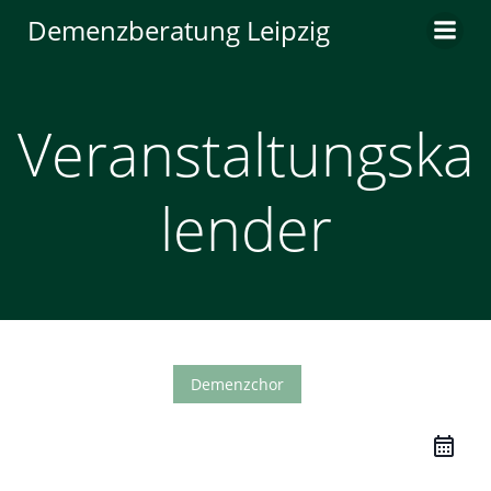
Zum
Demenzberatung Leipzig
Inhalt
springen
Veranstaltungska
lender
Demenzchor