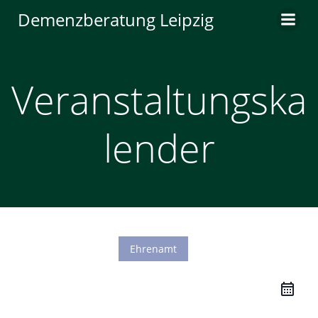
Zum
Demenzberatung Leipzig
Inhalt
springen
Veranstaltungska
lender
Ehrenamt