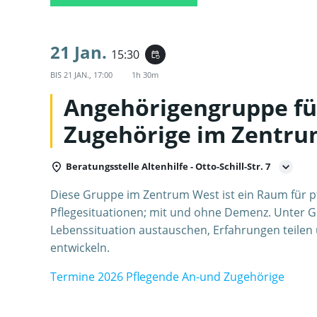
21 Jan.
15:30
event_repeat
BIS
21 JAN., 17:00
1h 30m
Angehörigengruppe fü
Zugehörige im Zentru
Beratungsstelle Altenhilfe - Otto-Schill-Str. 7
Diese Gruppe im Zentrum West ist ein Raum für p
Pflegesituationen; mit und ohne Demenz. Unter Gl
Lebenssituation austauschen, Erfahrungen teilen
entwickeln.
Termine 2026 Pflegende An-und Zugehörige