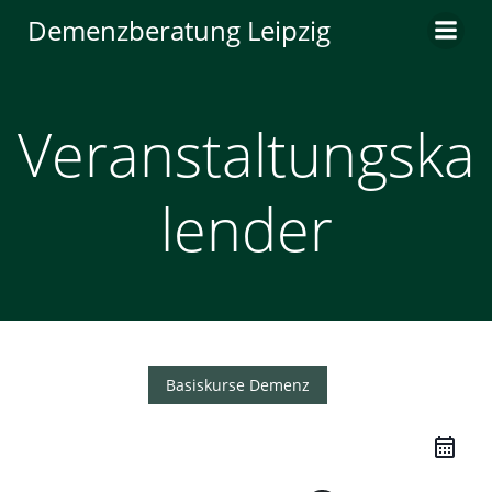
Zum
Demenzberatung Leipzig
Inhalt
springen
Veranstaltungska
lender
Basiskurse Demenz