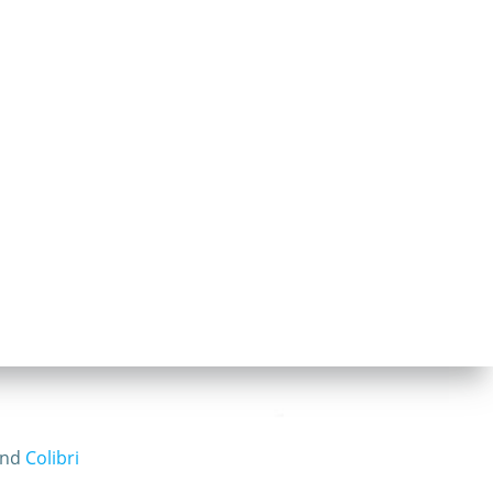
and
Colibri