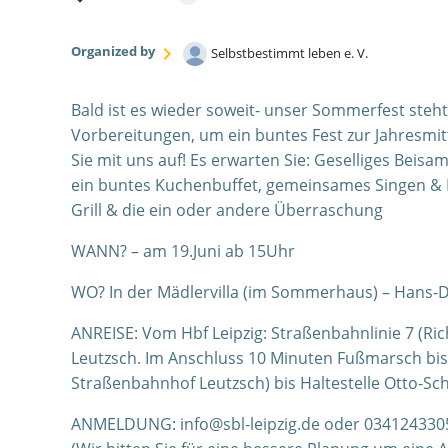
Organized by
Selbstbestimmt leben e. V.
Bald ist es wieder soweit- unser Sommerfest steht
Vorbereitungen, um ein buntes Fest zur Jahresmit
Sie mit uns auf! Es erwarten Sie: Geselliges Bei
ein buntes Kuchenbuffet, gemeinsames Singen & 
Grill & die ein oder andere Überraschung
WANN? – am 19.Juni ab 15Uhr
WO? In der Mädlervilla (im Sommerhaus) – Hans-Dr
ANREISE: Vom Hbf Leipzig: Straßenbahnlinie 7 (Ric
Leutzsch. Im Anschluss 10 Minuten Fußmarsch bis z
Straßenbahnhof Leutzsch) bis Haltestelle Otto-Sc
ANMELDUNG: info@sbl-leipzig.de oder 034124330